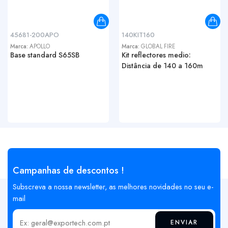
45681-200APO
140KIT160
Marca:
APOLLO
Marca:
GLOBAL FIRE
Base standard S65SB
Kit reflectores medio:
Distância de 140 a 160m
Campanhas de descontos !
Subscreva a nossa newsletter, as melhores novidades no seu e-
mail
ENVIAR
Insira o seu email