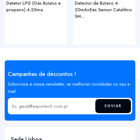
Detetor LPG (Gás Butano e
Detector de Butano 4-
propano) 4-20ma
20mAnEex Sensor Catalitico
SM...
Campanhas de descontos !
Subscreva a nossa newsletter, as melhores novidades no seu e-
mail
ENVIAR
Insira o seu email
Sede Lisboa