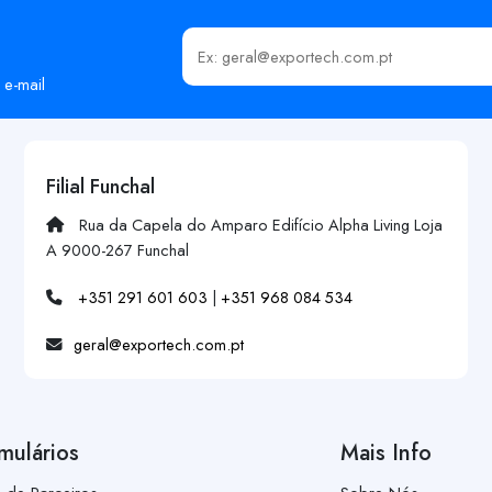
Insira o seu email
 e-mail
Filial Funchal
Rua da Capela do Amparo Edifício Alpha Living Loja
A 9000-267 Funchal
+351 291 601 603
|
+351 968 084 534
geral@exportech.com.pt
mulários
Mais Info