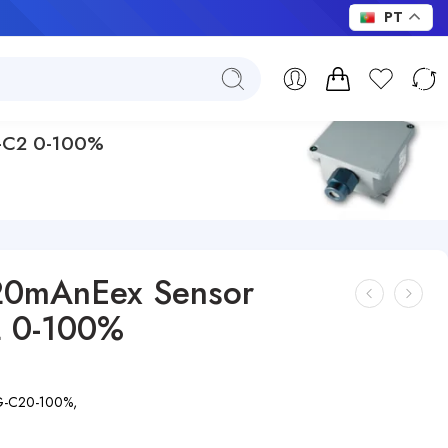
PT
G-C2 0-100%
-20mAnEex Sensor
2 0-100%
G-C2
0-100%,