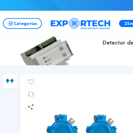
Categorias
2Sm
Detector d