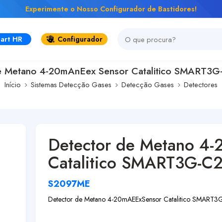
Experimente o Nosso Configurador de Bastidores!
art HR
Configurador
e Metano 4-20mAnEex Sensor Catalitico SMART3
Início
Sistemas Detecção Gases
Detecção Gases
Detectores
Detector de Metano 4
Catalitico SMART3G-C
S2097ME
Detector de Metano 4-20mA
EEx
Sensor Catalitico SMART3