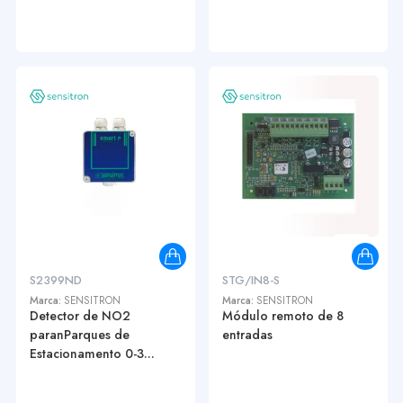
S2399ND
STG/IN8-S
Marca:
SENSITRON
Marca:
SENSITRON
Detector de NO2
Módulo remoto de 8
paranParques de
entradas
Estacionamento 0-3...