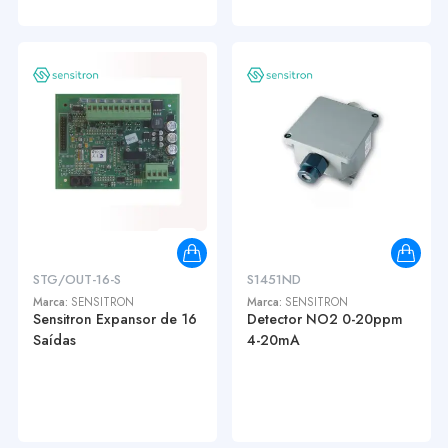
STG/OUT-16-S
S1451ND
Marca:
SENSITRON
Marca:
SENSITRON
Sensitron Expansor de 16
Detector NO2 0-20ppm
Saídas
4-20mA