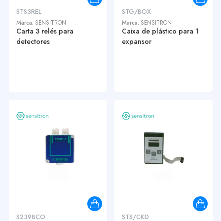
STS3REL
STG/BOX
Marca:
SENSITRON
Marca:
SENSITRON
Carta 3 relés para
Caixa de plástico para 1
detectores
expansor
S2398CO
STS/CKD