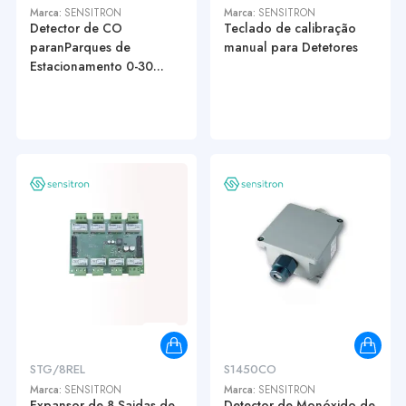
Marca:
SENSITRON
Marca:
SENSITRON
Detector de CO
Teclado de calibração
paranParques de
manual para Detetores
Estacionamento 0-30...
STG/8REL
S1450CO
Marca:
SENSITRON
Marca:
SENSITRON
Expansor de 8 Saidas de
Detector de Monóxido de