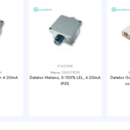
S1455ME
N
Marca:
SENSITRON
m 4-20mA
Detetor Metano, 0-100% LEL, 4-20mA
Detetor G
IP55.
co