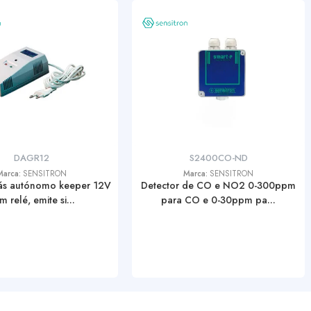
DAGR12
S2400CO-ND
Marca:
SENSITRON
Marca:
SENSITRON
ás autónomo keeper 12V
Detector de CO e NO2 0-300ppm
m relé, emite si...
para CO e 0-30ppm pa...