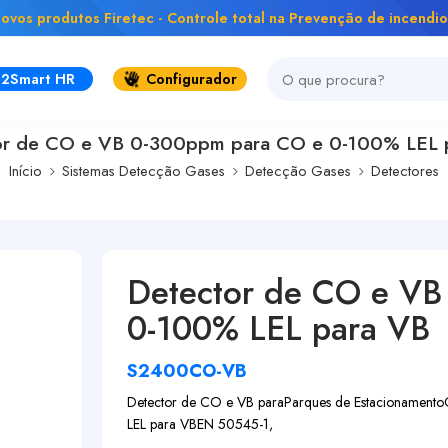
ovos produtos Firetec - Controle total na Prevenção de incendio
2Smart HR
Configurador
or de CO e VB 0-300ppm para CO e 0-100% LEL 
Início
Sistemas Detecção Gases
Detecção Gases
Detectores
Detector de CO e VB
0-100% LEL para VB
S2400CO-VB
Detector de CO e VB para
Parques de Estacionamento
LEL para VB
EN 50545-1,