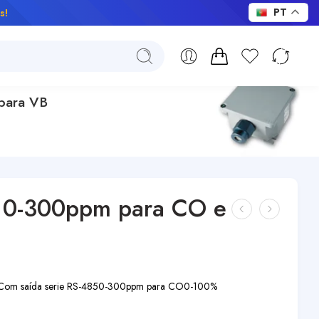
s!
PT
para VB
 0-300ppm para CO e
Com saída serie RS-485
0-300ppm para CO
0-100%