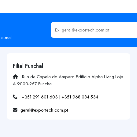
Insira o seu email
 e-mail
Filial Funchal
Rua da Capela do Amparo Edifício Alpha Living Loja
A 9000-267 Funchal
+351 291 601 603
|
+351 968 084 534
geral@exportech.com.pt