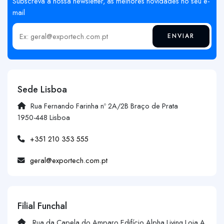
Subscreva a nossa newsletter, as melhores novidades no seu e-
mail
ENVIAR
Insira o seu email
Sede Lisboa
Rua Fernando Farinha nº 2A/2B Braço de Prata
1950-448 Lisboa
+351 210 353 555
geral@exportech.com.pt
Filial Funchal
Rua da Capela do Amparo Edifício Alpha Living Loja A