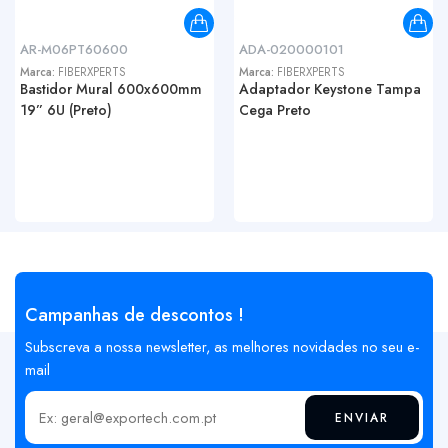
AR-M06PT60600
ADA-020000101
Marca:
FIBERXPERTS
Marca:
FIBERXPERTS
Bastidor Mural 600x600mm
Adaptador Keystone Tampa
19” 6U (Preto)
Cega Preto
Campanhas de descontos !
Subscreva a nossa newsletter, as melhores novidades no seu e-
mail
ENVIAR
Insira o seu email