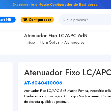
Experimente o Nosso Configurador de Bastidores!
art HR
Configurador
Atenuador Fixo LC/APC 6dB
Início
Fibra Óptica
Atenuadores
Atenuador Fixo LC/AP
AT-6040410006
Atenuador Fixo LC/APC 6dB Macho-Femea, Acessório utiliza
Interface de comunicação LC do tipo Macho-Femea, Contem
de elevada qualidade produzi...