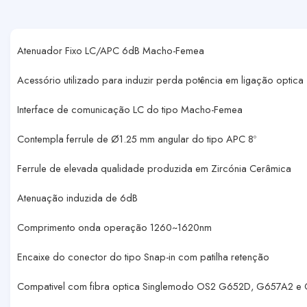
Atenuador Fixo LC/APC 6dB Macho-Femea
Acessório utilizado para induzir perda potência em ligação optica
Interface de comunicação LC do tipo Macho-Femea
Contempla ferrule de Ø1.25 mm angular do tipo APC 8º
Ferrule de elevada qualidade produzida em Zircónia Cerâmica
Atenuação induzida de 6dB
Comprimento onda operação 1260~1620nm
Encaixe do conector do tipo Snap-in com patilha retenção
Compativel com fibra optica Singlemodo OS2 G652D, G657A2 e