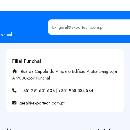
Insira o seu email
 e-mail
Filial Funchal
Rua da Capela do Amparo Edifício Alpha Living Loja
A 9000-267 Funchal
+351 291 601 603
|
+351 968 084 534
geral@exportech.com.pt