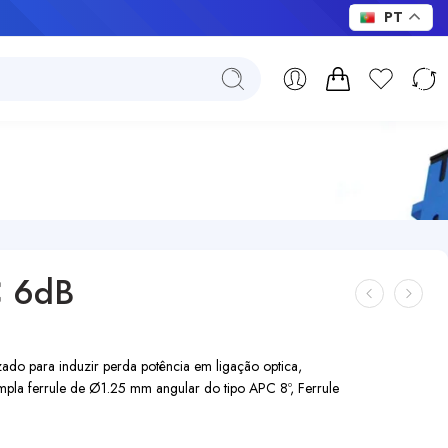
PT
C 6dB
do para induzir perda potência em ligação optica,
pla ferrule de Ø1.25 mm angular do tipo APC 8º, Ferrule