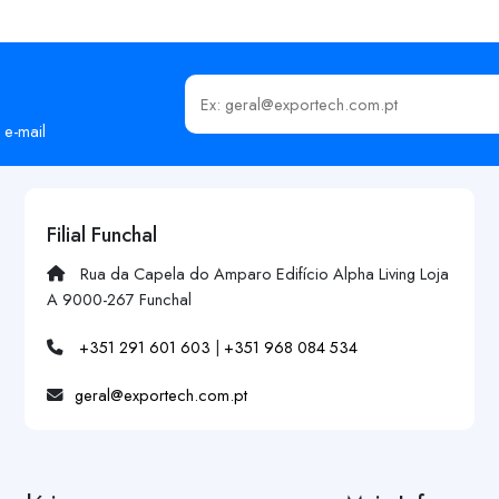
Insira o seu email
 e-mail
Filial Funchal
Rua da Capela do Amparo Edifício Alpha Living Loja
A 9000-267 Funchal
+351 291 601 603
|
+351 968 084 534
geral@exportech.com.pt