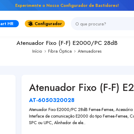
Experimente o Nosso Configurador de Bastidores!
art HR
Configurador
Atenuador Fixo (F-F) E2000/PC 28dB
Início
Fibra Óptica
Atenuadores
Atenuador Fixo (F-F) 
AT-6050320028
Atenuador Fixo E2000/PC 28dB Femea-Femea, Acessório uti
Interface de comunicação E2000 do tipo Femea-Femea, Con
SPC ou UPC, Alinhador de ele...