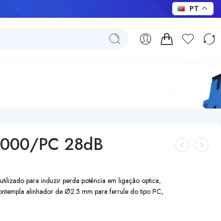
PT
E2000/PC 28dB
lizado para induzir perda potência em ligação optica,
templa alinhador de Ø2.5 mm para ferrule do tipo PC,