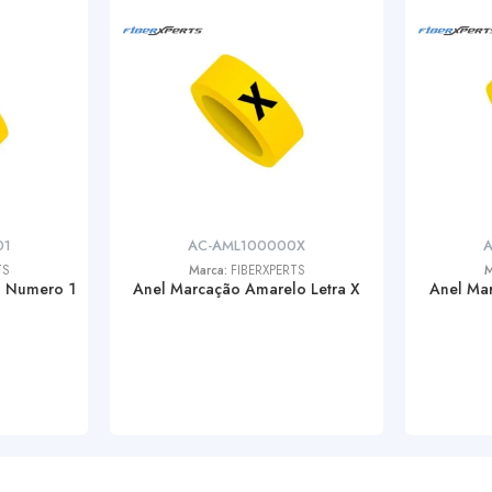
01
AC-AML100000X
TS
Marca:
FIBERXPERTS
M
o Numero 1
Anel Marcação Amarelo Letra X
Anel Mar