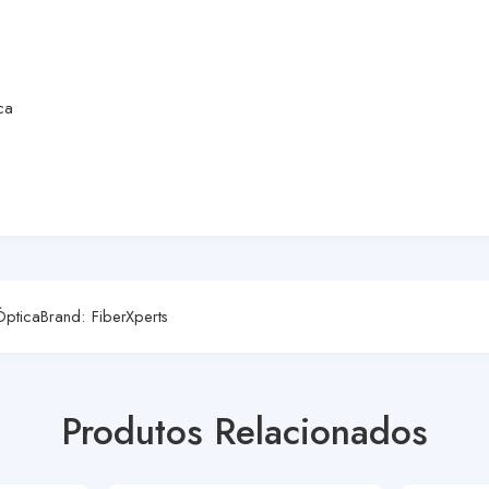
ca
Óptica
Brand:
FiberXperts
Produtos Relacionados