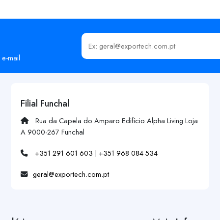
Insira o seu email
 e-mail
Filial Funchal
Rua da Capela do Amparo Edifício Alpha Living Loja
A 9000-267 Funchal
+351 291 601 603
|
+351 968 084 534
geral@exportech.com.pt