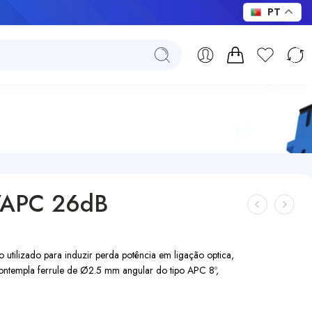
PT
/APC 26dB
ilizado para induzir perda potência em ligação optica,
ntempla ferrule de Ø2.5 mm angular do tipo APC 8º,