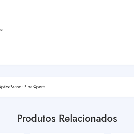
ca
Óptica
Brand:
FiberXperts
Produtos Relacionados