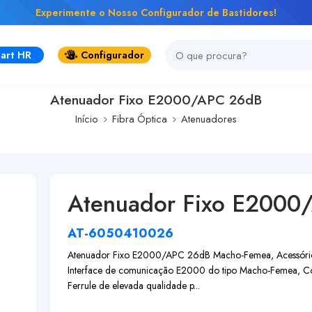
Experimente o Nosso Configurador de Bastidores!
art HR
Configurador
Atenuador Fixo E2000/APC 26dB
Início
Fibra Óptica
Atenuadores
Atenuador Fixo E2000
AT-6050410026
Atenuador Fixo E2000/APC 26dB Macho-Femea, Acessório ut
Interface de comunicação E2000 do tipo Macho-Femea, Co
Ferrule de elevada qualidade p...