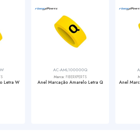
0W
AC-AML100000Q
A
TS
Marca:
FIBERXPERTS
M
o Letra W
Anel Marcação Amarelo Letra Q
Anel Mar