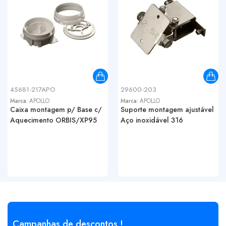
45681-217APO
29600-203
Marca:
APOLLO
Marca:
APOLLO
Caixa montagem p/ Base c/
Suporte montagem ajustável
Aquecimento ORBIS/XP95
Aço inoxidável 316
Campanhas de descontos !