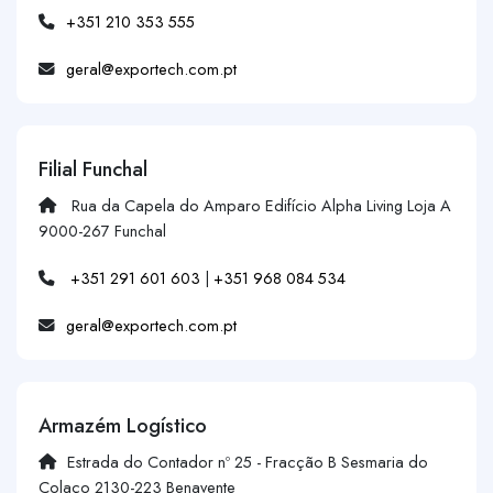
+351 210 353 555
geral@exportech.com.pt
Filial Funchal
Rua da Capela do Amparo Edifício Alpha Living Loja A
9000-267 Funchal
+351 291 601 603
|
+351 968 084 534
geral@exportech.com.pt
Armazém Logístico
Estrada do Contador nº 25 - Fracção B Sesmaria do
Colaço 2130-223 Benavente