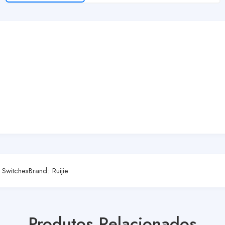
,
Switches
Brand:
Ruijie
Produtos Relacionados