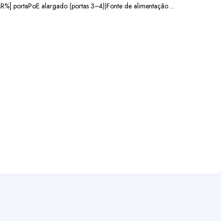
AR%] porta
PoE alargado (portas 3~4))
Fonte de alimentação ...