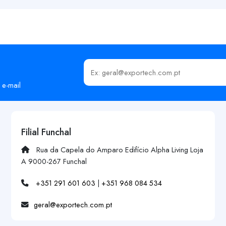
Insira o seu email
 e-mail
Filial Funchal
Rua da Capela do Amparo Edifício Alpha Living Loja
A 9000-267 Funchal
+351 291 601 603
|
+351 968 084 534
geral@exportech.com.pt