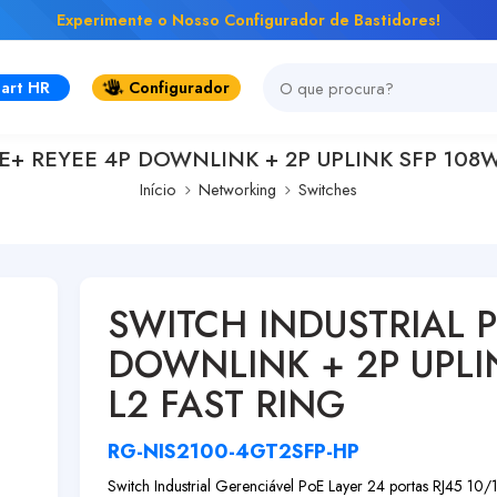
Experimente o Nosso Configurador de Bastidores!
art HR
Configurador
E+ REYEE 4P DOWNLINK + 2P UPLINK SFP 108W
Início
Networking
Switches
SWITCH INDUSTRIAL P
DOWNLINK + 2P UPLI
L2 FAST RING
RG-NIS2100-4GT2SFP-HP
Switch Industrial Gerenciável PoE Layer 2
4 portas RJ45 10