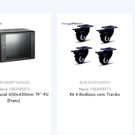
AR-M09PT60450
ACB-020100001
arca:
FIBERXPERTS
Marca:
FIBERXPERTS
Mural 600x450mm 19” 9U
Kit 4 Rodizios com Travão
(Preto)