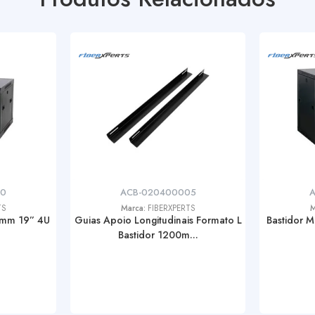
50
ACB-020400005
TS
Marca:
FIBERXPERTS
M
0mm 19” 4U
Guias Apoio Longitudinais Formato L
Bastidor 
Bastidor 1200m...