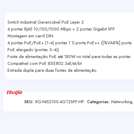
Switch Industrial Gerenciável PoE Layer 2
4 portas RJ45 10/100/1000 Mbps + 2 portas Gigabit SFP
Montagem em carril DIN
4 portas PoE/PoE+ (1~4) portas 1 1) porta PoE++ ([%VAR%] porta
PoE alargado (portas 3~4))
Fonte de alimentação PoE até 180W no total para todas as portas
Compatível com PoE IEEE802.3af/at/bt
Entrada dupla para duas fontes de alimentação
SKU:
RG-NIS2100-4GT2SFP-HP
Categorias:
Networking