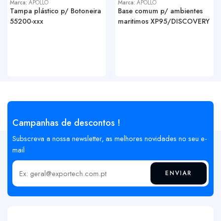
Marca:
APOLLO
Marca:
APOLLO
Tampa plástico p/ Botoneira
Base comum p/ ambientes
55200-xxx
maritimos XP95/DISCOVERY
Campanhas de descontos !
Subscreva a nossa newsletter, as melhores novidades no seu e-
mail
ENVIAR
Insira o seu email