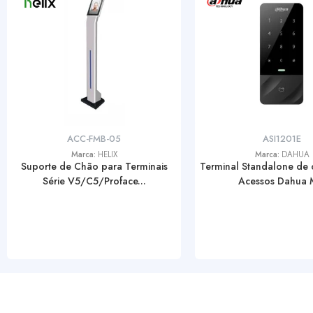
ACC-FMB-05
ASI1201E
Marca:
HELIX
Marca:
DAHUA
Suporte de Chão para Terminais
Terminal Standalone de 
Série V5/C5/Proface...
Acessos Dahua M