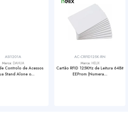
ASI1201A
AC-CRFID125K-RN
Marca:
DAHUA
Marca:
HELIX
de Controlo de Acessos
Cartão RFID 125KHz de Leitura 64Bit
a Stand Alone o...
EEProm (Numera...