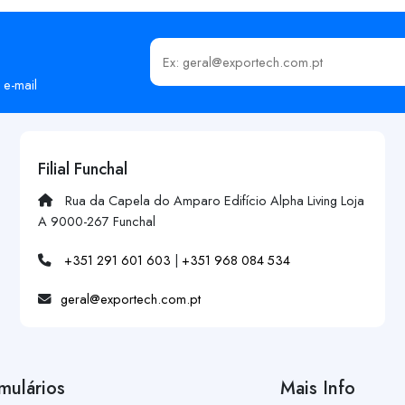
Insira o seu email
 e-mail
Filial Funchal
Rua da Capela do Amparo Edifício Alpha Living Loja
A 9000-267 Funchal
+351 291 601 603
|
+351 968 084 534
geral@exportech.com.pt
mulários
Mais Info