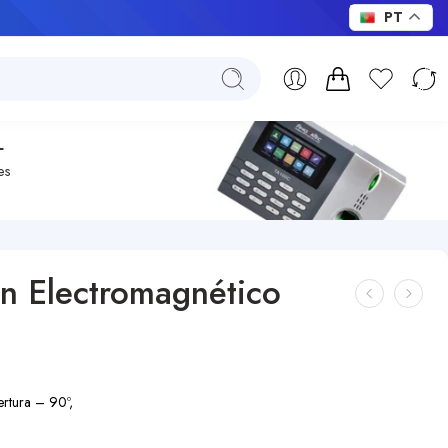
PT
L
es
n Electromagnético
ertura – 90º,