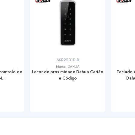
ASR2201D-B
Marca:
DAHUA
controlo de
Leitor de proximidade Dahua Cartão
Teclado 
...
e Código
Dahu