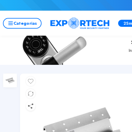
Categorias
2Sm
In