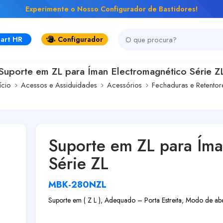
Experimente o Nosso Configurador de Bastidores!
art HR
Configurador
Suporte em ZL para Íman Electromagnético Série Z
ício
Acessos e Assiduidades
Acessórios
Fechaduras e Retentor
Suporte em ZL para Íma
Série ZL
MBK-280NZL
Suporte em ( Z L ), Adequado – Porta Estreita, Modo de ab