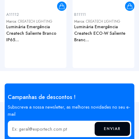
A11112
B11111
Marca:
CREATECH LIGHTING
Marca:
CREATECH LIGHTING
Luminária Emergência
Luminária Emergência
Createch Saliente Branco
Createch ECO-W Saliente
IP65...
Branc...
Campanhas de descontos !
Subscreva a nossa newsletter, as melhores novidades no seu e-
mail
ENVIAR
Insira o seu email