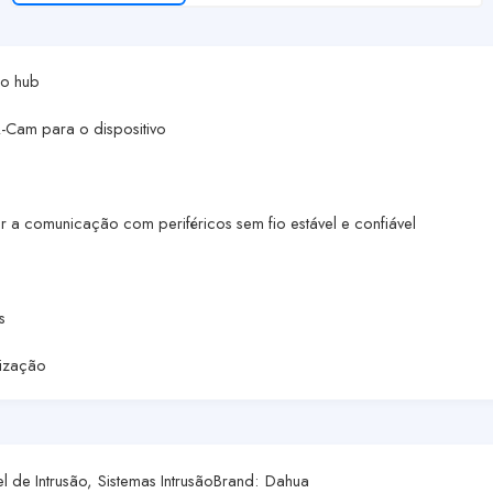
 o hub
-Cam para o dispositivo
r a comunicação com periféricos sem fio estável e confiável
s
lização
el de Intrusão
,
Sistemas Intrusão
Brand:
Dahua