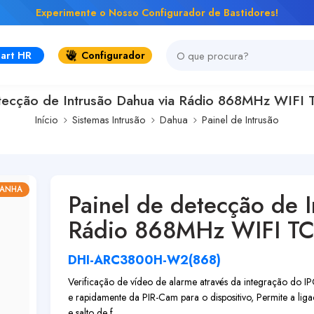
Experimente o Nosso Configurador de Bastidores!
art HR
Configurador
tecção de Intrusão Dahua via Rádio 868MHz WIFI 
Início
Sistemas Intrusão
Dahua
Painel de Intrusão
GANHA
Painel de detecção de 
Rádio 868MHz WIFI TCP
DHI-ARC3800H-W2(868)
Verificação de vídeo de alarme através da integração do 
e rapidamente da PIR-Cam para o dispositivo, Permite a lig
e salto de f...