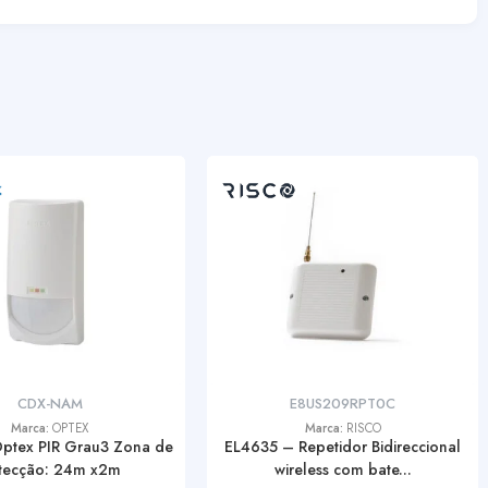
CDX-NAM
E8US209RPT0C
Marca:
OPTEX
Marca:
RISCO
Optex PIR Grau3 Zona de
EL4635 – Repetidor Bidireccional
tecção: 24m x2m
wireless com bate...