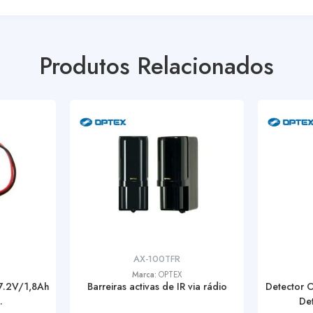
Produtos Relacionados
AX-100TFR
Marca:
OPTEX
 7.2V/1,8Ah
Barreiras activas de IR via rádio
Detector 
.
De