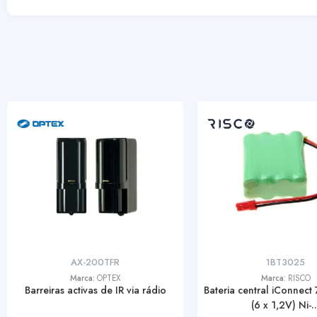
AX-200TFR
1BT3025
Marca:
OPTEX
Marca:
RISCO
Barreiras activas de IR via rádio
Bateria central iConnect
(6 x 1,2V) Ni-..