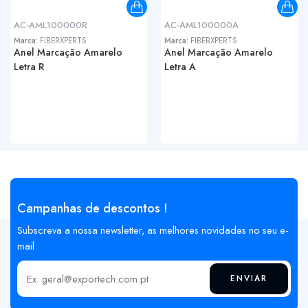
AC-AML100000R
AC-AML100000A
Marca:
FIBERXPERTS
Marca:
FIBERXPERTS
Anel Marcação Amarelo
Anel Marcação Amarelo
Letra R
Letra A
Campanhas de descontos !
Subscreva a nossa newsletter, as melhores novidades no seu e-
mail
ENVIAR
Insira o seu email