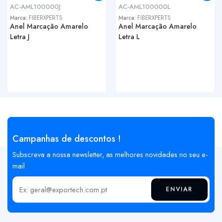
AC-AML100000J
AC-AML100000L
Marca:
FIBERXPERTS
Marca:
FIBERXPERTS
Anel Marcação Amarelo
Anel Marcação Amarelo
Letra J
Letra L
Campanhas de descontos !
Subscreva a nossa newsletter, as melhores novidades no seu e-
mail
ENVIAR
Insira o seu email