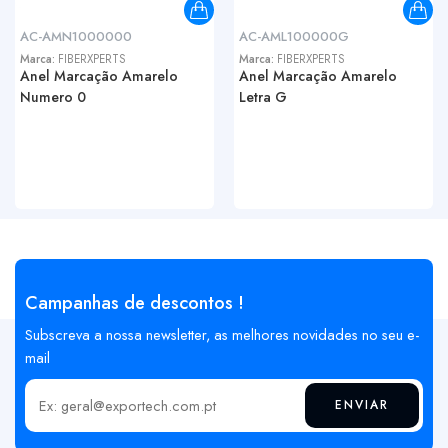
AC-AMN1000000
AC-AML100000G
Marca:
FIBERXPERTS
Marca:
FIBERXPERTS
Anel Marcação Amarelo
Anel Marcação Amarelo
Numero 0
Letra G
Campanhas de descontos !
Subscreva a nossa newsletter, as melhores novidades no seu e-
mail
ENVIAR
Insira o seu email