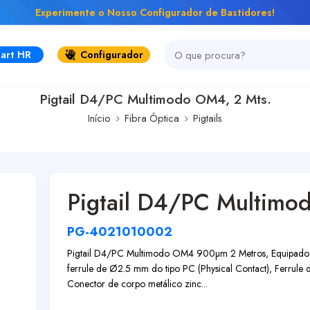
Experimente o Nosso Configurador de Bastidores!
art HR
Configurador
Pigtail D4/PC Multimodo OM4, 2 Mts.
Início
Fibra Óptica
Pigtails
Pigtail D4/PC Multimo
PG-4021010002
Pigtail D4/PC Multimodo OM4 900µm 2 Metros, Equipado 
ferrule de Ø2.5 mm do tipo PC (Physical Contact), Ferrule
Conector de corpo metálico zinc...