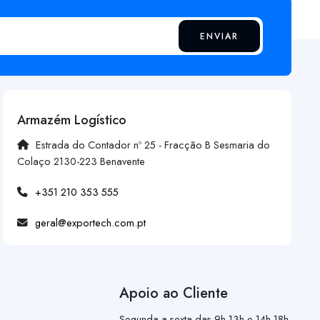
ENVIAR
Armazém Logístico
Estrada do Contador nº 25 - Fracção B Sesmaria do
Colaço 2130-223 Benavente
+351 210 353 555
geral@exportech.com.pt
Apoio ao Cliente
Segunda a sexta das 9h-13h e 14h-18h