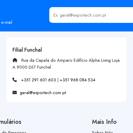
Insira o seu email
 e-mail
Filial Funchal
Rua da Capela do Amparo Edifício Alpha Living Loja
A 9000-267 Funchal
+351 291 601 603
|
+351 968 084 534
geral@exportech.com.pt
mulários
Mais Info
a de Parceiros
Sobre Nós