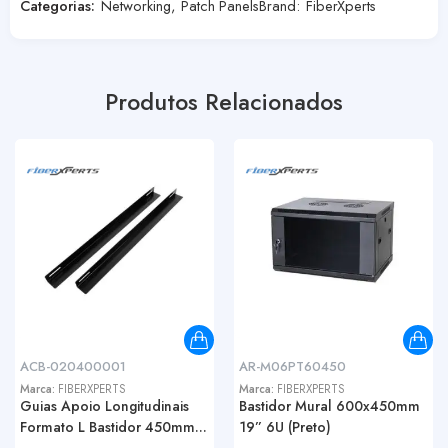
Categorias:
Networking
,
Patch Panels
Brand:
FiberXperts
Produtos Relacionados
ACB-020400001
AR-M06PT60450
Marca:
FIBERXPERTS
Marca:
FIBERXPERTS
Guias Apoio Longitudinais
Bastidor Mural 600x450mm
Formato L Bastidor 450mm...
19” 6U (Preto)