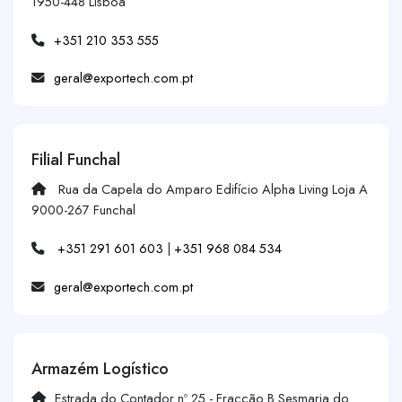
1950-448 Lisboa
+351 210 353 555
geral@exportech.com.pt
Filial Funchal
Rua da Capela do Amparo Edifício Alpha Living Loja A
9000-267 Funchal
+351 291 601 603
|
+351 968 084 534
geral@exportech.com.pt
Armazém Logístico
Estrada do Contador nº 25 - Fracção B Sesmaria do