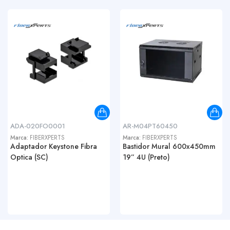
ADA-020FO0001
AR-M04PT60450
Marca:
FIBERXPERTS
Marca:
FIBERXPERTS
Adaptador Keystone Fibra
Bastidor Mural 600x450mm
Optica (SC)
19” 4U (Preto)