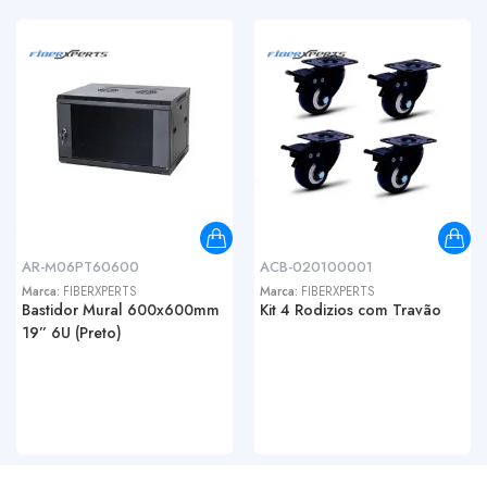
AR-M06PT60600
ACB-020100001
Marca:
FIBERXPERTS
Marca:
FIBERXPERTS
Bastidor Mural 600x600mm
Kit 4 Rodizios com Travão
19” 6U (Preto)