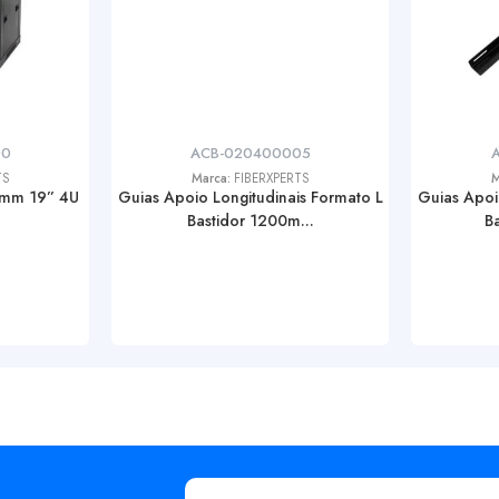
00
ACB-020400005
TS
Marca:
FIBERXPERTS
M
0mm 19” 4U
Guias Apoio Longitudinais Formato L
Guias Apoi
Bastidor 1200m...
B