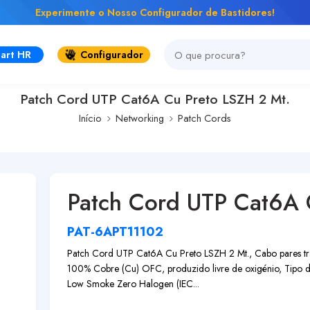
Experimente o Nosso Configurador de Bastidores!
art HR
Configurador
Patch Cord UTP Cat6A Cu Preto LSZH 2 Mt.
Início
Networking
Patch Cords
Patch Cord UTP Cat6A 
PAT-6APT11102
Patch Cord UTP Cat6A Cu Preto LSZH 2 Mt., Cabo pares t
100% Cobre (Cu) OFC, produzido livre de oxigénio, Tipo d
Low Smoke Zero Halogen (IEC...