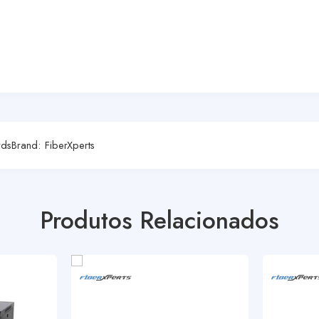
rds
Brand:
FiberXperts
Produtos Relacionados