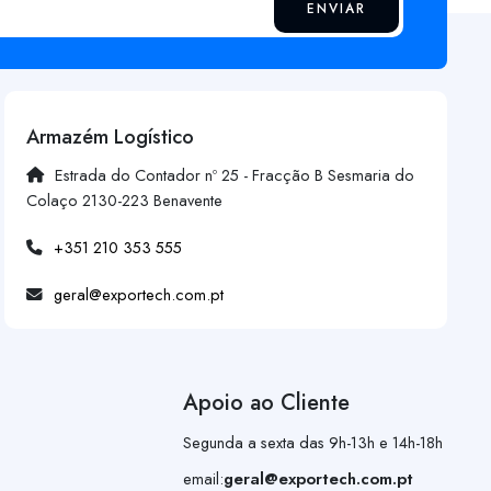
ENVIAR
Armazém Logístico
Estrada do Contador nº 25 - Fracção B Sesmaria do
Colaço 2130-223 Benavente
+351 210 353 555
geral@exportech.com.pt
Apoio ao Cliente
Segunda a sexta das 9h-13h e 14h-18h
email:
geral@exportech.com.pt