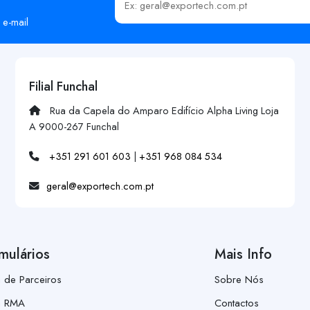
Insira o seu email
 e-mail
Filial Funchal
Rua da Capela do Amparo Edifício Alpha Living Loja
A 9000-267 Funchal
+351 291 601 603
|
+351 968 084 534
geral@exportech.com.pt
mulários
Mais Info
a de Parceiros
Sobre Nós
a RMA
Contactos