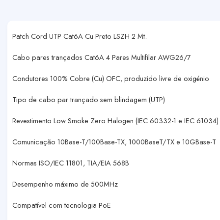
Patch Cord UTP Cat6A Cu Preto LSZH 2 Mt.
Cabo pares trançados Cat6A 4 Pares Multifilar AWG26/7
Condutores 100% Cobre (Cu) OFC, produzido livre de oxigénio
Tipo de cabo par trançado sem blindagem (UTP)
Revestimento Low Smoke Zero Halogen (IEC 60332-1 e IEC 61034)
Comunicação 10Base-T/100Base-TX, 1000BaseT/TX e 10GBase-T
Normas ISO/IEC 11801, TIA/EIA 568B
Desempenho máximo de 500MHz
Compatível com tecnologia PoE