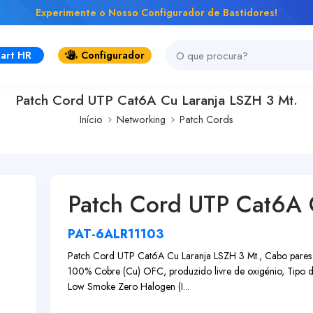
Experimente o Nosso Configurador de Bastidores!
art HR
Configurador
Patch Cord UTP Cat6A Cu Laranja LSZH 3 Mt.
Início
Networking
Patch Cords
Patch Cord UTP Cat6A 
PAT-6ALR11103
Patch Cord UTP Cat6A Cu Laranja LSZH 3 Mt., Cabo pares
100% Cobre (Cu) OFC, produzido livre de oxigénio, Tipo d
Low Smoke Zero Halogen (I...