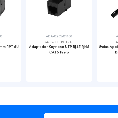
50
ADA-02C601101
A
TS
Marca:
FIBERXPERTS
M
0mm 19” 6U
Adaptador Keystone UTP RJ45-RJ45
Guias Apoi
CAT6 Preto
B