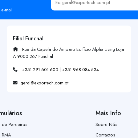
Insira o seu email
 e-mail
Filial Funchal
Rua da Capela do Amparo Edifício Alpha Living Loja
A 9000-267 Funchal
+351 291 601 603
|
+351 968 084 534
geral@exportech.com.pt
mulários
Mais Info
a de Parceiros
Sobre Nós
a RMA
Contactos