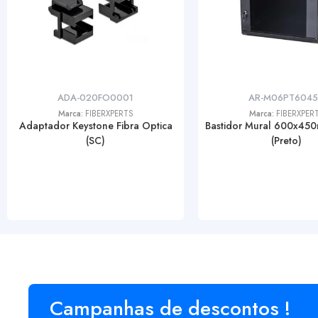
ADA-020FO0001
AR-M06PT604
Marca:
FIBERXPERTS
Marca:
FIBERXPER
Adaptador Keystone Fibra Optica
Bastidor Mural 600x45
(SC)
(Preto)
Campanhas de descontos !