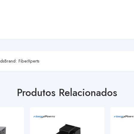
rds
Brand:
FiberXperts
Produtos Relacionados