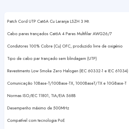
Patch Cord UTP Cat6A Cu Laranja LSZH 3 Mt.
Cabo pares trançados Cat6A 4 Pares Multifilar AWG26/7
Condutores 100% Cobre (Cu) OFC, produzido livre de oxigénio
Tipo de cabo par trançado sem blindagem (UTP)
Revestimento Low Smoke Zero Halogen (IEC 60332-1 e IEC 61034)
Comunicação 10Base-T/100Base-TX, 1000BaseT/TX e 10GBase-T
Normas ISO/IEC 11801, TIA/EIA 568B
Desempenho máximo de 500MHz
Compatível com tecnologia PoE