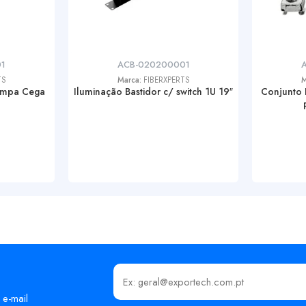
1
ACB-020200001
TS
Marca:
FIBERXPERTS
M
ampa Cega
Iluminação Bastidor c/ switch 1U 19″
Conjunto 
Insira o seu email
 e-mail