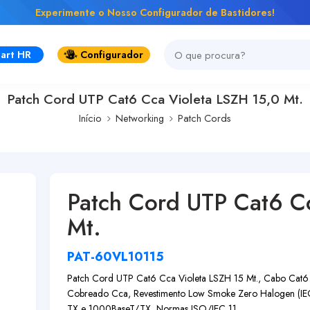
Experimente o Nosso Configurador de Bastidores!
art HR
Configurador
Patch Cord UTP Cat6 Cca Violeta LSZH 15,0 Mt.
Início
Networking
Patch Cords
Patch Cord UTP Cat6 C
Mt.
PAT-60VL10115
Patch Cord UTP Cat6 Cca Violeta LSZH 15 Mt., Cabo Cat6 
Cobreado Cca, Revestimento Low Smoke Zero Halogen (I
TX e 1000BaseT/TX, Normas ISO/IEC 11...