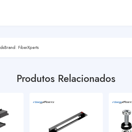
rds
Brand:
FiberXperts
Produtos Relacionados