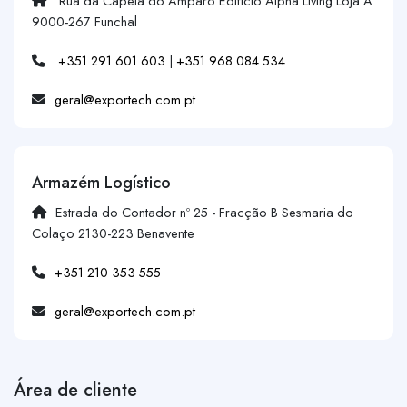
Rua da Capela do Amparo Edifício Alpha Living Loja A
9000-267 Funchal
+351 291 601 603
|
+351 968 084 534
geral@exportech.com.pt
Armazém Logístico
Estrada do Contador nº 25 - Fracção B Sesmaria do
Colaço 2130-223 Benavente
+351 210 353 555
geral@exportech.com.pt
Área de cliente