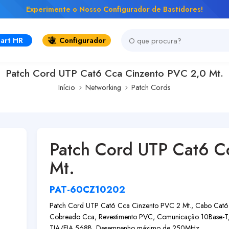
Experimente o Nosso Configurador de Bastidores!
art HR
Configurador
Patch Cord UTP Cat6 Cca Cinzento PVC 2,0 Mt.
Início
Networking
Patch Cords
Patch Cord UTP Cat6 C
Mt.
PAT-60CZ10202
Patch Cord UTP Cat6 Cca Cinzento PVC 2 Mt., Cabo Cat6 
Cobreado Cca, Revestimento PVC, Comunicação 10Base-
TIA/EIA 568B, Desempenho máximo de 250MHz...