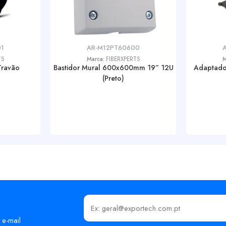
1
AR-M12PT60600
TS
Marca:
FIBERXPERTS
M
Travão
Bastidor Mural 600x600mm 19” 12U
Adaptado
(Preto)
Insira o seu email
 e-mail