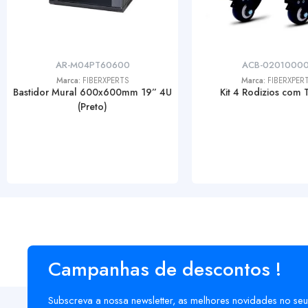
AR-M04PT60600
ACB-02010000
Marca:
FIBERXPERTS
Marca:
FIBERXPER
Bastidor Mural 600x600mm 19” 4U
Kit 4 Rodizios com 
(Preto)
Campanhas de descontos !
Subscreva a nossa newsletter, as melhores novidades no seu