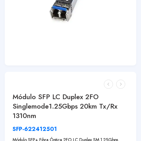
Módulo SFP LC Duplex 2FO
Singlemode1.25Gbps 20km Tx/Rx
1310nm
SFP-622412501
Módulo SFP+ Fibra Óptica 2FO LC Duplex SM 1.25Gbps