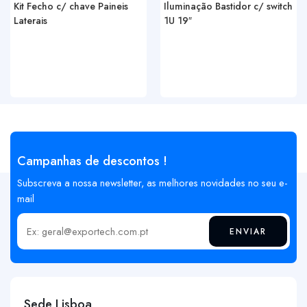
Kit Fecho c/ chave Paineis
Iluminação Bastidor c/ switch
Laterais
1U 19″
Campanhas de descontos !
Subscreva a nossa newsletter, as melhores novidades no seu e-
mail
ENVIAR
Insira o seu email
Sede Lisboa