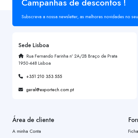
Campanhas de descontos !
Subscreva a nossa newsletter, as melhores novidades no seu
Sede Lisboa
Rua Fernando Farinha nº 2A/2B Braço de Prata
1950-448 Lisboa
+351 210 353 555
geral@exportech.com.pt
Área de cliente
For
A minha Conta
Fich