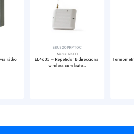
E8US209RPT0C
Marca:
RISCO
 via rádio
EL4635 – Repetidor Bidireccional
Termometro
wireless com bate...