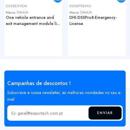
DSS8EXVEM
DSS8PREMG
Marca:
DAHUA
Marca:
DAHUA
One vehicle entrance and
DHI-DSSPro8-Emergency-
exit management module li...
License
Campanhas de descontos !
Subscreva a nossa newsletter, as melhores novidades no seu e-
mail
ENVIAR
Insira o seu email