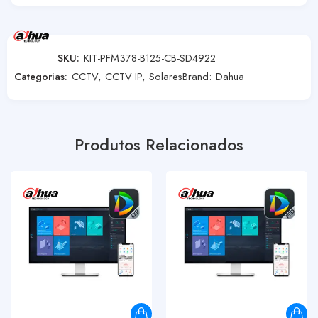
SKU:
KIT-PFM378-B125-CB-SD4922
Categorias:
CCTV
,
CCTV IP
,
Solares
Brand:
Dahua
Produtos Relacionados