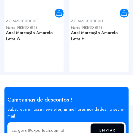
AC-AML100000G
AC-AML100000H
Marca:
FIBERXPERTS
Marca:
FIBERXPERTS
Anel Marcação Amarelo
Anel Marcação Amarelo
Letra G
Letra H
Campanhas de descontos !
Subscreva a nossa newsletter, as melhores novidades no seu e-
mail
ENVIAR
Insira o seu email