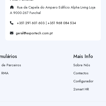
Rua da Capela do Amparo Edifício Alpha Living Loja
A 9000-267 Funchal
+351 291 601 603
|
+351 968 084 534
geral@exportech.com.pt
mulários
Mais Info
a de Parceiros
Sobre Nós
a RMA
Contactos
Configurador
2smart HR