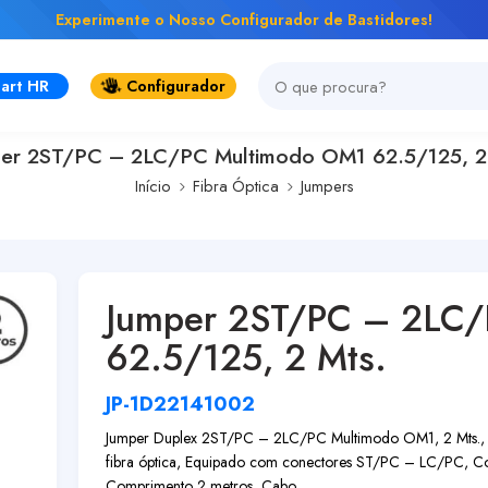
Experimente o Nosso Configurador de Bastidores!
art HR
Configurador
er 2ST/PC – 2LC/PC Multimodo OM1 62.5/125, 2
Início
Fibra Óptica
Jumpers
Jumper 2ST/PC – 2LC
62.5/125, 2 Mts.
JP-1D22141002
Jumper Duplex 2ST/PC – 2LC/PC Multimodo OM1, 2 Mts., Chi
fibra óptica, Equipado com conectores ST/PC – LC/PC, Co
Comprimento 2 metros, Cabo...