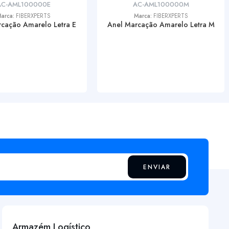
AC-AML100000E
AC-AML100000M
arca:
FIBERXPERTS
Marca:
FIBERXPERTS
cação Amarelo Letra E
Anel Marcação Amarelo Letra M
ENVIAR
Armazém Logístico