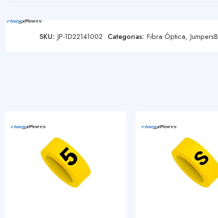
SKU:
JP-1D22141002
Categorias:
Fibra Óptica
,
Jumpers
B