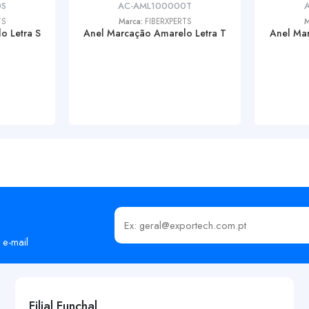
0S
AC-AML100000T
TS
Marca:
FIBERXPERTS
M
o Letra S
Anel Marcação Amarelo Letra T
Anel Mar
Insira o seu email
 e-mail
Filial Funchal