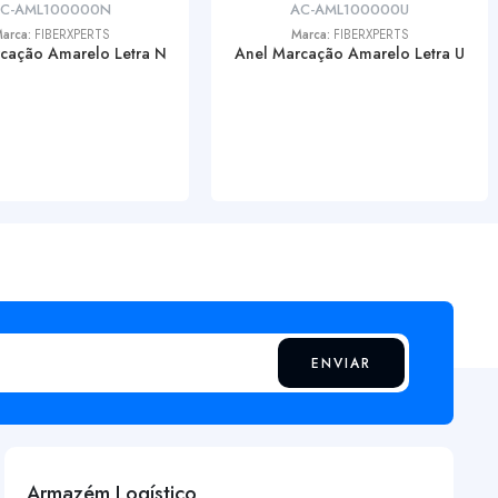
C-AML100000N
AC-AML100000U
arca:
FIBERXPERTS
Marca:
FIBERXPERTS
cação Amarelo Letra N
Anel Marcação Amarelo Letra U
ENVIAR
Armazém Logístico