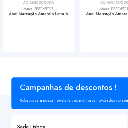
AC-AML100000A
AC-AML100000
Marca:
FIBERXPERTS
Marca:
FIBERXPER
Anel Marcação Amarelo Letra A
Anel Marcação Amarel
Campanhas de descontos !
Subscreva a nossa newsletter, as melhores novidades no seu
Sede Lisboa