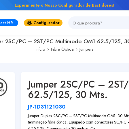
Experimente o Nosso Configurador de Bastidores!
art HR
Configurador
er 2SC/PC – 2ST/PC Multimodo OM1 62.5/125, 30
Início
Fibra Óptica
Jumpers
Jumper 2SC/PC – 2ST
62.5/125, 30 Mts.
JP-1D31121030
Jumper Duplex 2SC/PC – 2ST/PC Multimodo OM1, 30 Mts., Ch
terminação fibra óptica, Equipado com conectores SC/PC 
62.5/125, Comprimento 30 metros, Ca...