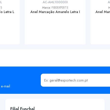
L
AC-AML100000I
A
TS
Marca:
FIBERXPERTS
M
o Letra L
Anel Marcação Amarelo Letra I
Anel Mar
Insira o seu email
 e-mail
Filial Funchal