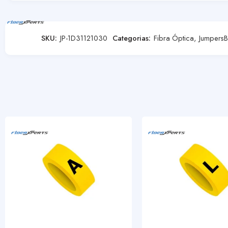
SKU:
JP-1D31121030
Categorias:
Fibra Óptica
,
Jumpers
B