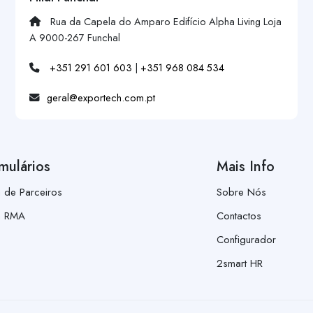
Rua da Capela do Amparo Edifício Alpha Living Loja
A 9000-267 Funchal
+351 291 601 603
|
+351 968 084 534
geral@exportech.com.pt
mulários
Mais Info
a de Parceiros
Sobre Nós
a RMA
Contactos
Configurador
2smart HR