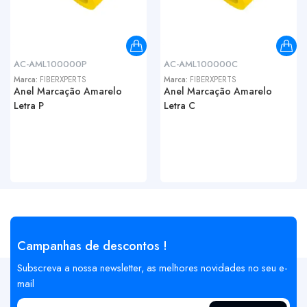
AC-AML100000P
AC-AML100000C
Marca:
FIBERXPERTS
Marca:
FIBERXPERTS
Anel Marcação Amarelo
Anel Marcação Amarelo
Letra P
Letra C
Campanhas de descontos !
Subscreva a nossa newsletter, as melhores novidades no seu e-
mail