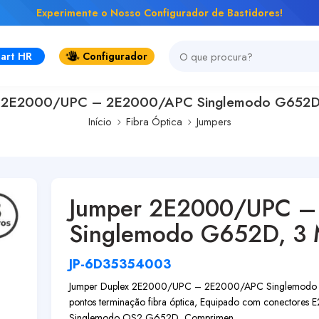
Experimente o Nosso Configurador de Bastidores!
art HR
Configurador
 2E2000/UPC – 2E2000/APC Singlemodo G652D,
Início
Fibra Óptica
Jumpers
Jumper 2E2000/UPC 
Singlemodo G652D, 3 
JP-6D35354003
Jumper Duplex 2E2000/UPC – 2E2000/APC Singlemodo G552D
pontos terminação fibra óptica, Equipado com conectore
Singlemodo OS2 G652D, Comprimen...