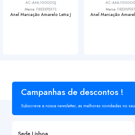
AC-AML100000J
AC-AML10000
Marca:
FIBERXPERTS
Marca:
FIBERXPER
Anel Marcação Amarelo Letra J
Anel Marcação Amarel
Campanhas de descontos !
Subscreva a nossa newsletter, as melhores novidades no seu
Sede Lisboa