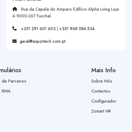
Rua da Capela do Amparo Edifício Alpha Living Loja
A 9000-267 Funchal
+351 291 601 603
|
+351 968 084 534
geral@exportech.com.pt
mulários
Mais Info
a de Parceiros
Sobre Nós
a RMA
Contactos
Configurador
2smart HR