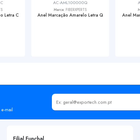
0C
AC-AML100000Q
TS
Marca:
FIBERXPERTS
M
o Letra C
Anel Marcação Amarelo Letra Q
Anel Mar
Insira o seu email
 e-mail
Filial Funchal