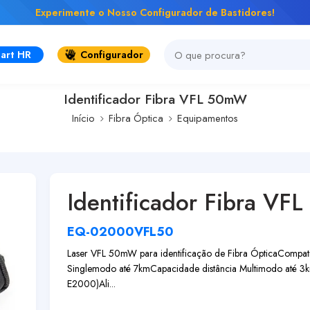
Experimente o Nosso Configurador de Bastidores!
art HR
Configurador
Identificador Fibra VFL 50mW
Início
Fibra Óptica
Equipamentos
Identificador Fibra V
EQ-02000VFL50
Laser VFL 50mW para identificação de Fibra Óptica
Compati
Singlemodo até 7km
Capacidade distância Multimodo até 3
E2000)
Ali...