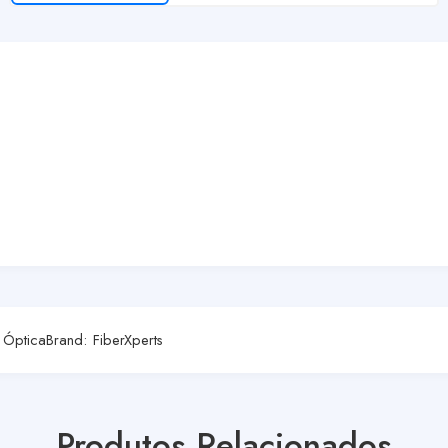
 Óptica
Brand:
FiberXperts
Produtos Relacionados