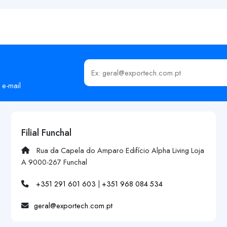
Insira o seu email
 e-mail
Filial Funchal
Rua da Capela do Amparo Edifício Alpha Living Loja
A 9000-267 Funchal
+351 291 601 603
|
+351 968 084 534
geral@exportech.com.pt