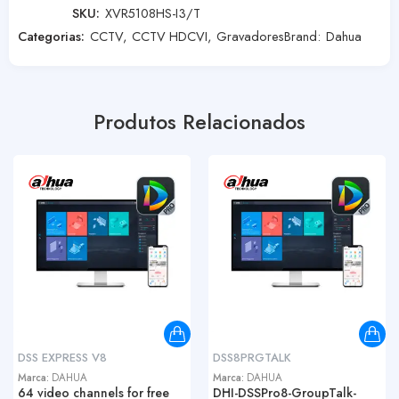
SKU:
XVR5108HS-I3/T
Categorias:
CCTV
,
CCTV HDCVI
,
Gravadores
Brand:
Dahua
Produtos Relacionados
DSS EXPRESS V8
DSS8PRGTALK
Marca:
DAHUA
Marca:
DAHUA
64 video channels for free
DHI-DSSPro8-GroupTalk-