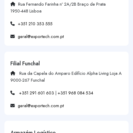
Rua Fernando Farinha nº 2A/2B Braço de Prata
1950-448 Lisboa
+351 210 353 555
geral@exportech.com.pt
Filial Funchal
Rua da Capela do Amparo Edifício Alpha Living Loja A
9000-267 Funchal
+351 291 601 603
|
+351 968 084 534
geral@exportech.com.pt
Armazém Logístico