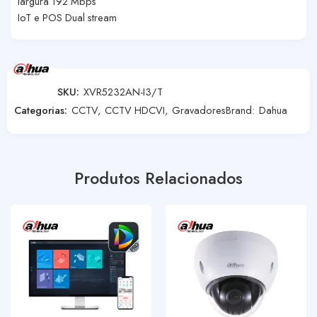
largura 192 Mbps
IoT e POS Dual stream
SKU:
XVR5232AN-I3/T
Categorias:
CCTV
,
CCTV HDCVI
,
Gravadores
Brand:
Dahua
Produtos Relacionados