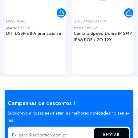
DSS8PRAL
DH-SD42212T-HN
Marca:
DAHUA
Marca:
DAHUA
DHI-DSSPro8-Alarm-License
Câmara Speed Dome IP 2MP
IP66 POE+ ZO 12X
Campanhas de descontos !
Subscreva a nossa newsletter, as melhores novidades no seu e-
mail
ENVIAR
Insira o seu email