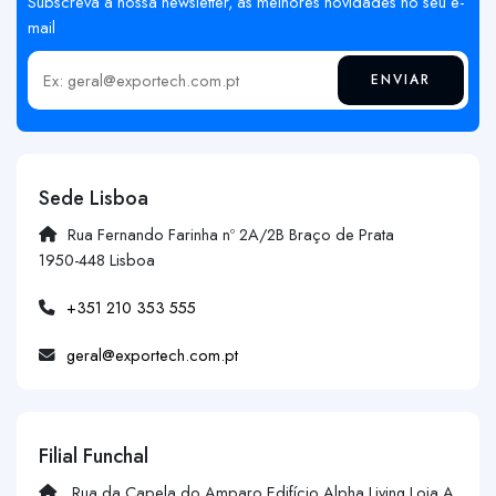
Subscreva a nossa newsletter, as melhores novidades no seu e-
mail
ENVIAR
Insira o seu email
Sede Lisboa
Rua Fernando Farinha nº 2A/2B Braço de Prata
1950-448 Lisboa
+351 210 353 555
geral@exportech.com.pt
Filial Funchal
Rua da Capela do Amparo Edifício Alpha Living Loja A