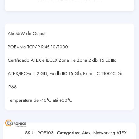
Até 35W de Output
POE+ via TCP/IP RJ45 10/1000
Certificado ATEX e IECEX Zona 1 e Zona 2 db T6 Ex IIIc
ATEX/IECEx: II 2 GD, Ex db IIC T5 Gb, Ex tb IIIC T100°C Db
IP66
Temperatura de -40°C até +50°C
SKU:
IPOE103
Categorias:
Atex
,
Networking ATEX