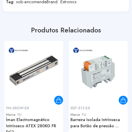
Tag:
sob-encomenda
Brand:
Extronics
Produtos Relacionados
YM-280W-EX
SEP-513-EX
Marca:
YLI
Marca:
YLI
Íman Electromagnético
Barreira Isolada Intrínseca
Intrínseco ATEX 280KG FR
para Botão de pressão ...
DC1...