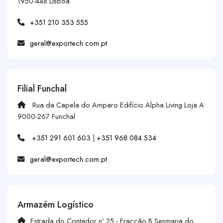
1950-448 Lisboa
+351 210 353 555
geral@exportech.com.pt
Filial Funchal
Rua da Capela do Amparo Edifício Alpha Living Loja A
9000-267 Funchal
+351 291 601 603
|
+351 968 084 534
geral@exportech.com.pt
Armazém Logístico
Estrada do Contador nº 25 - Fracção B Sesmaria do