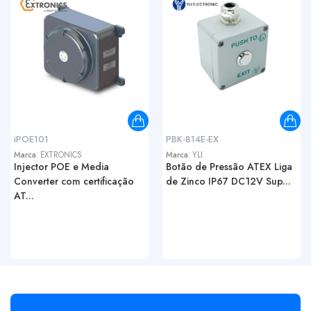
iPOE101
PBK-814E-EX
Marca:
EXTRONICS
Marca:
YLI
Injector POE e Media
Botão de Pressão ATEX Liga
Converter com certificação
de Zinco IP67 DC12V Sup...
AT...