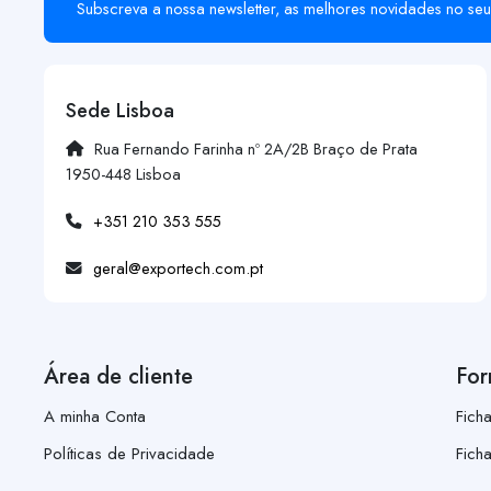
Subscreva a nossa newsletter, as melhores novidades no seu
Sede Lisboa
Rua Fernando Farinha nº 2A/2B Braço de Prata
1950-448 Lisboa
+351 210 353 555
geral@exportech.com.pt
Área de cliente
For
A minha Conta
Fich
Políticas de Privacidade
Fich