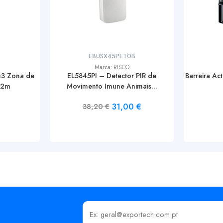
E8USX45PET0B
Marca:
RISCO
u3 Zona de
EL5845PI – Detector PIR de
Barreira Ac
x2m
Movimento Imune Animais...
31,00
€
38,20
€
Insira o seu email