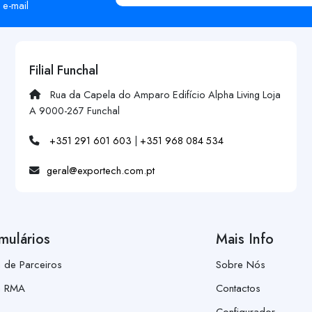
 e-mail
Filial Funchal
Rua da Capela do Amparo Edifício Alpha Living Loja
A 9000-267 Funchal
+351 291 601 603
|
+351 968 084 534
geral@exportech.com.pt
mulários
Mais Info
a de Parceiros
Sobre Nós
a RMA
Contactos
Configurador