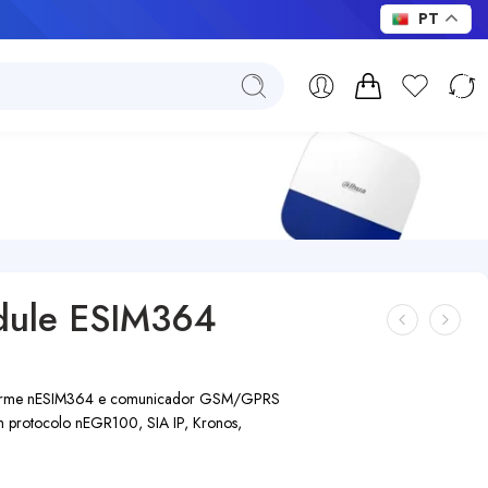
PT
dule ESIM364
 alarme nESIM364 e comunicador GSM/GPRS
protocolo nEGR100, SIA IP, Kronos,