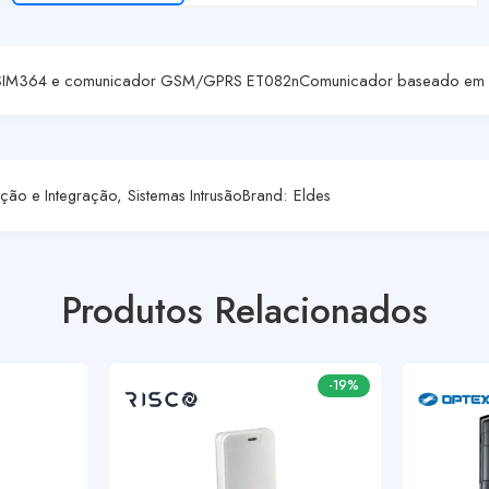
 nESIM364 e comunicador GSM/GPRS ET082nComunicador baseado em Et
ão e Integração
,
Sistemas Intrusão
Brand:
Eldes
Produtos Relacionados
-19%