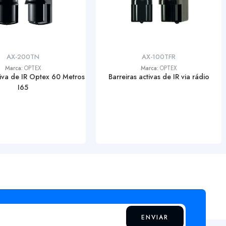
AX-200TN
AX-100TFR
Marca:
OPTEX
Marca:
OPTEX
tiva de IR Optex 60 Metros
Barreiras activas de IR via rádio
I65
ENVIAR