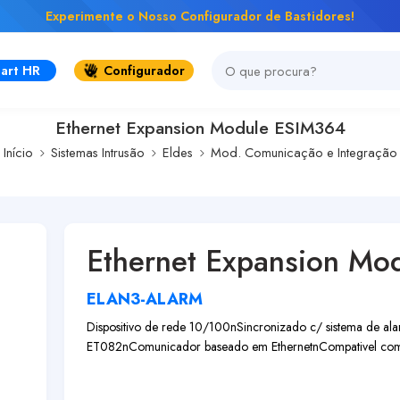
Experimente o Nosso Configurador de Bastidores!
art HR
Configurador
Ethernet Expansion Module ESIM364
Início
Sistemas Intrusão
Eldes
Mod. Comunicação e Integração
Ethernet Expansion Mo
ELAN3-ALARM
Dispositivo de rede 10/100nSincronizado c/ sistema de
ET082nComunicador baseado em EthernetnCompativel com 