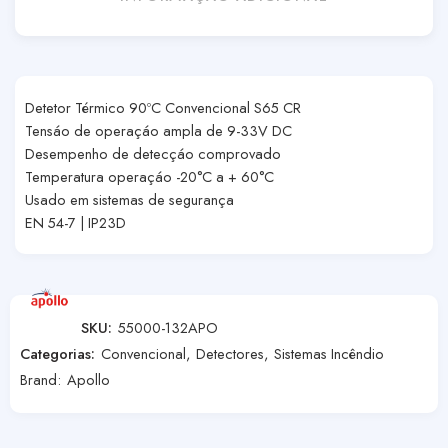
Detetor Térmico 90ºC Convencional S65 CR
Tensáo de operaçáo ampla de 9-33V DC
Desempenho de detecçáo comprovado
Temperatura operaçáo -20°C a + 60°C
Usado em sistemas de segurança
EN 54-7 | IP23D
SKU:
55000-132APO
Categorias:
Convencional
,
Detectores
,
Sistemas Incêndio
Brand:
Apollo