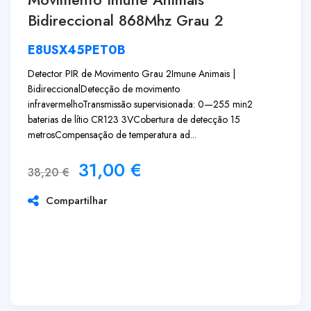
Bidireccional 868Mhz Grau 2
E8USX45PET0B
Detector PIR de Movimento Grau 2
Imune Animais |
Bidireccional
Detecção de movimento
infravermelho
Transmissão supervisionada: 0—255 min
2
baterias de lítio CR123 3V
Cobertura de detecção 15
metros
Compensação de temperatura ad...
31,00
€
38,20
€
Compartilhar