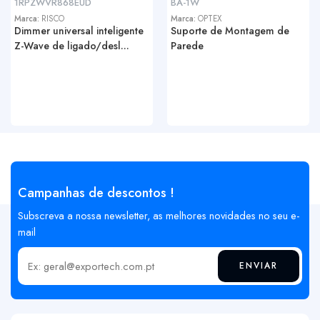
1RPZWVR868EUD
BA-1W
Marca:
RISCO
Marca:
OPTEX
Dimmer universal inteligente
Suporte de Montagem de
Z-Wave de ligado/desl...
Parede
Campanhas de descontos !
Subscreva a nossa newsletter, as melhores novidades no seu e-
mail
ENVIAR
Insira o seu email