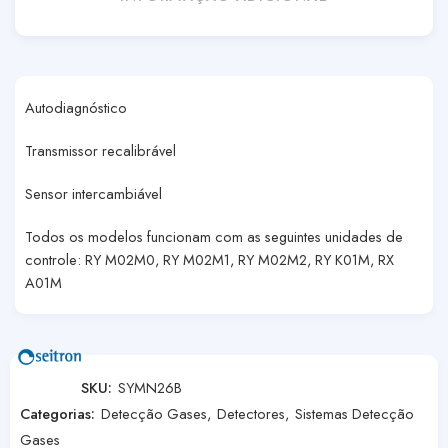
Autodiagnóstico
Transmissor recalibrável
Sensor intercambiável
Todos os modelos funcionam com as seguintes unidades de
controle: RY M02M0, RY M02M1, RY M02M2, RY K01M, RX
A01M
SKU:
SYMN26B
Categorias:
Detecção Gases
,
Detectores
,
Sistemas Detecção
Gases