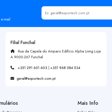
Insira o seu email
 e-mail
Filial Funchal
Rua da Capela do Amparo Edifício Alpha Living Loja
A 9000-267 Funchal
+351 291 601 603
|
+351 968 084 534
geral@exportech.com.pt
mulários
Mais Info