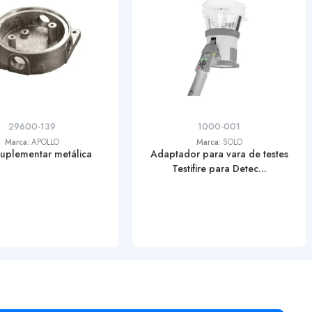
29600-139
1000-001
Marca:
APOLLO
Marca:
SOLO
suplementar metálica
Adaptador para vara de testes
Testifire para Detec...