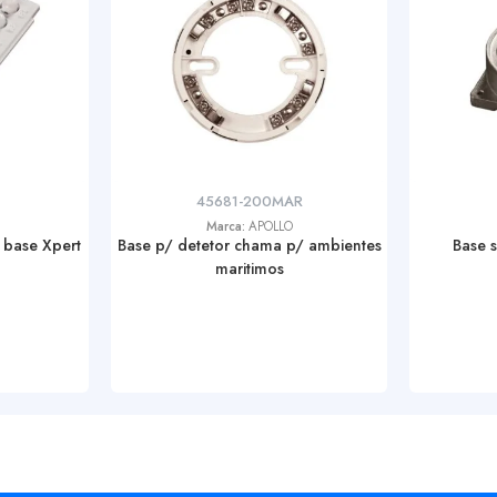
45681-200MAR
Marca:
APOLLO
 base Xpert
Base p/ detetor chama p/ ambientes
Base 
maritimos