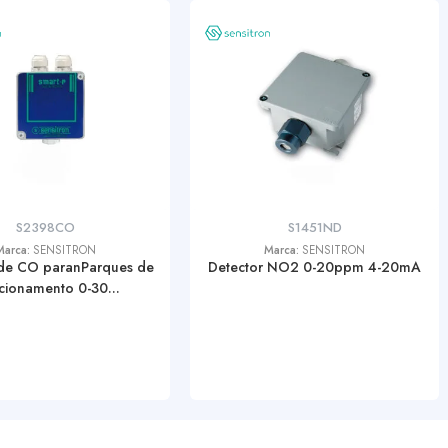
S2398CO
S1451ND
Marca:
SENSITRON
Marca:
SENSITRON
 de CO paranParques de
Detector NO2 0-20ppm 4-20mA
cionamento 0-30...