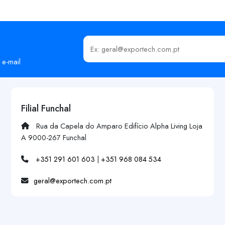
Insira o seu email
 e-mail
Filial Funchal
Rua da Capela do Amparo Edifício Alpha Living Loja
A 9000-267 Funchal
+351 291 601 603
|
+351 968 084 534
geral@exportech.com.pt