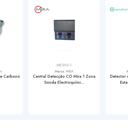
ME302-1
N
Marca:
MIRA
de Carbono
Central Detecção CO Mira 1 Zona
Detector
Sonda Electroquími...
Esta