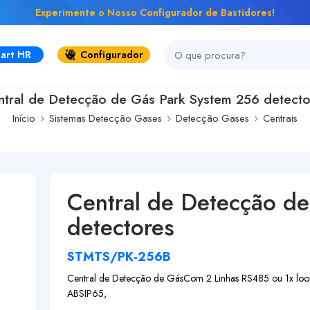
Experimente o Nosso Configurador de Bastidores!
art HR
Configurador
ntral de Detecção de Gás Park System 256 detecto
Início
Sistemas Detecção Gases
Detecção Gases
Centrais
Central de Detecção d
detectores
STMTS/PK-256B
Central de Detecção de Gás
Com 2 Linhas RS485 ou 1x loo
ABS
IP65,