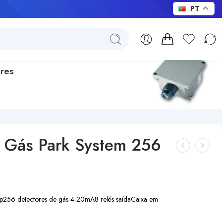
PT
res
e Gás Park System 256
p
256 detectores de gás 4-20mA
8 relés saída
Caixa em