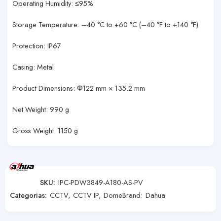
Operating Humidity: ≤95%
Storage Temperature: –40 °C to +60 °C (–40 °F to +140 °F)
Protection: IP67
Casing: Metal
Product Dimensions: Φ122 mm × 135.2 mm
Net Weight: 990 g
Gross Weight: 1150 g
SKU:
IPC-PDW3849-A180-AS-PV
Categorias:
CCTV
,
CCTV IP
,
Dome
Brand:
Dahua